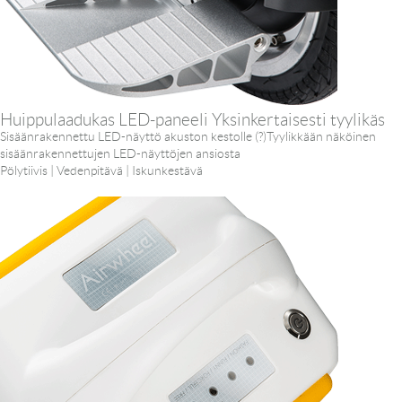
Huippulaadukas LED-paneeli Yksinkertaisesti tyylikäs
Sisäänrakennettu LED-näyttö akuston kestolle (?)Tyylikkään näköinen
sisäänrakennettujen LED-näyttöjen ansiosta
Pölytiivis | Vedenpitävä | Iskunkestävä