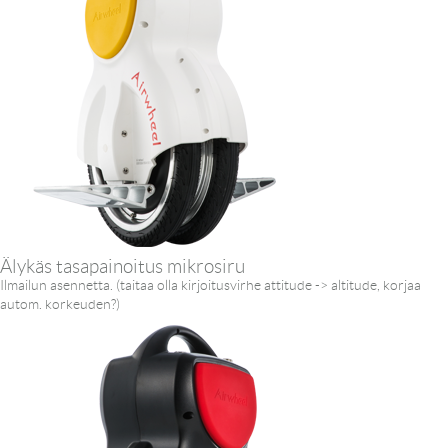
Älykäs tasapainoitus mikrosiru
Ilmailun asennetta. (taitaa olla kirjoitusvirhe attitude -> altitude, korjaa
autom. korkeuden?)