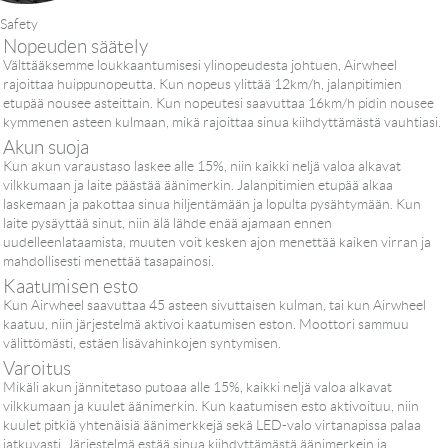
Safety
Nopeuden säätely
Välttääksemme loukkaantumisesi ylinopeudesta johtuen, Airwheel
rajoittaa huippunopeutta. Kun nopeus ylittää 12km/h, jalanpitimien
etupää nousee asteittain. Kun nopeutesi saavuttaa 16km/h pidin nousee
kymmenen asteen kulmaan, mikä rajoittaa sinua kiihdyttämästä vauhtiasi.
Akun suoja
Kun akun varaustaso laskee alle 15%, niin kaikki neljä valoa alkavat
vilkkumaan ja laite päästää äänimerkin. Jalanpitimien etupää alkaa
laskemaan ja pakottaa sinua hiljentämään ja lopulta pysähtymään. Kun
laite pysäyttää sinut, niin älä lähde enää ajamaan ennen
uudelleenlataamista, muuten voit kesken ajon menettää kaiken virran ja
mahdollisesti menettää tasapainosi.
Kaatumisen esto
Kun Airwheel saavuttaa 45 asteen sivuttaisen kulman, tai kun Airwheel
kaatuu, niin järjestelmä aktivoi kaatumisen eston. Moottori sammuu
välittömästi, estäen lisävahinkojen syntymisen.
Varoitus
Mikäli akun jännitetaso putoaa alle 15%, kaikki neljä valoa alkavat
vilkkumaan ja kuulet äänimerkin. Kun kaatumisen esto aktivoituu, niin
kuulet pitkiä yhtenäisiä äänimerkkejä sekä LED-valo virtanapissa palaa
jatkuvasti. Järjestelmä estää sinua kiihdyttämästä äänimerkein ja