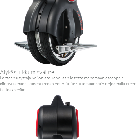
Älykäs liikkumisväline
Laitteen käyttäjä voi ohjata kehollaan laitetta menemään eteenpäin,
kiihdyttämään, vähentämään vauhtia, jarruttamaan vain nojaamalla eteen
tai taaksepäin.