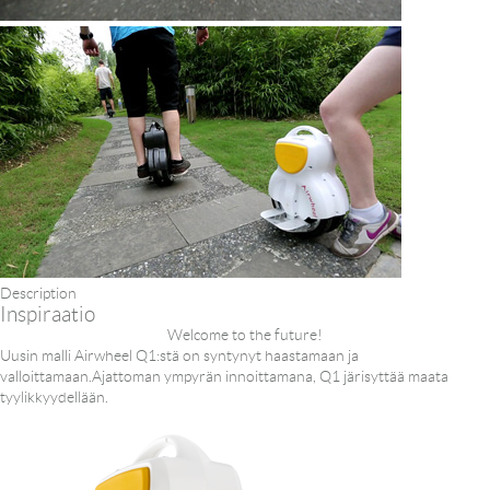
Description
Inspiraatio
Welcome to the future!
Uusin malli Airwheel Q1:stä on syntynyt haastamaan ja
valloittamaan.Ajattoman ympyrän innoittamana, Q1 järisyttää maata
tyylikkyydellään.