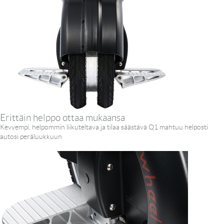
Erittäin helppo ottaa mukaansa
Kevyempi, helpommin liikuteltava ja tilaa säästävä Q1 mahtuu helposti
autosi peräluukkuun