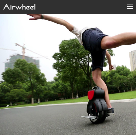
Home
Products
Fashion Now
APP
About Us
Contact Us
Language