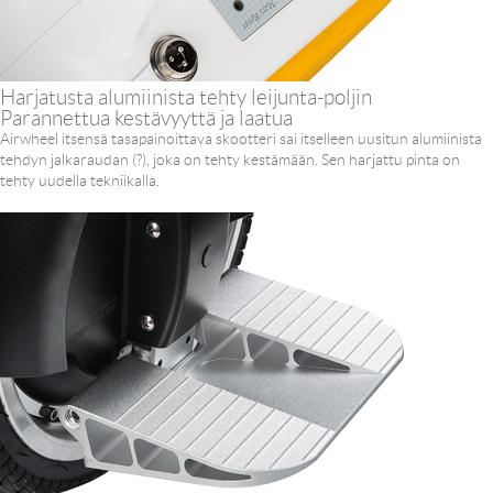
Harjatusta alumiinista tehty leijunta-poljin
Parannettua kestävyyttä ja laatua
Airwheel itsensä tasapainoittava skootteri sai itselleen uusitun alumiinista
tehdyn jalkaraudan (?), joka on tehty kestämään. Sen harjattu pinta on
tehty uudella tekniikalla.