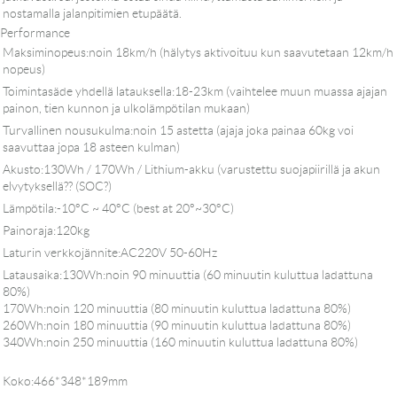
nostamalla jalanpitimien etupäätä.
Performance
Maksiminopeus:noin 18km/h (hälytys aktivoituu kun saavutetaan 12km/h
nopeus)
Toimintasäde yhdellä latauksella:18-23km (vaihtelee muun muassa ajajan
painon, tien kunnon ja ulkolämpötilan mukaan)
Turvallinen nousukulma:noin 15 astetta (ajaja joka painaa 60kg voi
saavuttaa jopa 18 asteen kulman)
Akusto:130Wh / 170Wh / Lithium-akku (varustettu suojapiirillä ja akun
elvytyksellä?? (SOC?)
Lämpötila:-10°C ~ 40°C (best at 20°~30°C)
Painoraja:120kg
Laturin verkkojännite:AC220V 50-60Hz
Latausaika:130Wh:noin 90 minuuttia (60 minuutin kuluttua ladattuna
80%)
170Wh:noin 120 minuuttia (80 minuutin kuluttua ladattuna 80%)
260Wh:noin 180 minuuttia (90 minuutin kuluttua ladattuna 80%)
340Wh:noin 250 minuuttia (160 minuutin kuluttua ladattuna 80%)
Koko:466*348*189mm